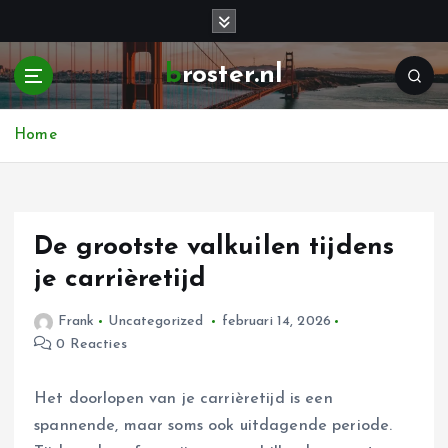
G
a
n
broster.nl
a
a
r
Home
d
e
i
n
h
De grootste valkuilen tijdens
o
je carrièretijd
u
d
Frank
Uncategorized
februari 14, 2026
0 Reacties
Het doorlopen van je carrièretijd is een
spannende, maar soms ook uitdagende periode.