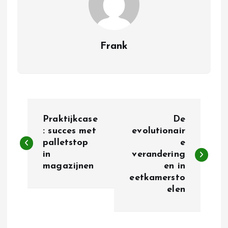
Frank
B
Praktijkcase
De
e
: succes met
evolutionair
palletstop
e
in
verandering
r
magazijnen
en in
eetkamersto
i
elen
c