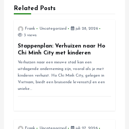
h
Related Posts
t
n
Frank
Uncategorized
juli 28, 2026
3 views
a
Stappenplan: Verhuizen naar Ho
Chi Minh City met kinderen
v
Verhuizen naar een nieuwe stad kan een
uitdagende onderneming zijn, vooral als je met
i
kinderen verhuist. Ho Chi Minh City, gelegen in
Vietnam, biedt een bruisende levensstijl en een
g
unieke…
a
t
Frank
Uncategorized
juli 27, 2026