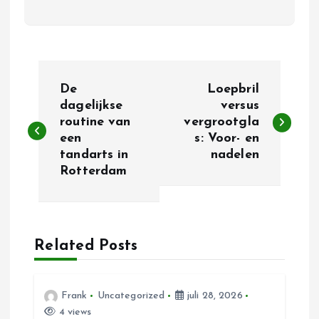
B
De
Loepbril
e
dagelijkse
versus
routine van
vergrootgla
een
s: Voor- en
r
tandarts in
nadelen
Rotterdam
i
c
h
Related Posts
t
Frank
Uncategorized
juli 28, 2026
4 views