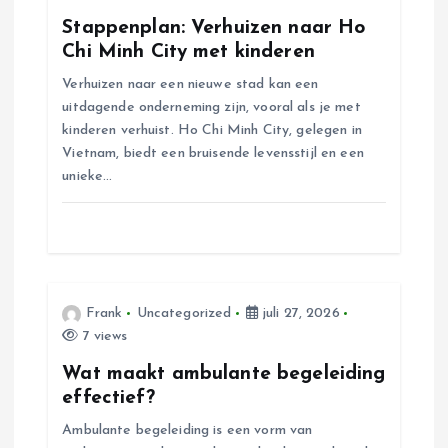
n
Stappenplan: Verhuizen naar Ho
a
Chi Minh City met kinderen
Verhuizen naar een nieuwe stad kan een
v
uitdagende onderneming zijn, vooral als je met
kinderen verhuist. Ho Chi Minh City, gelegen in
i
Vietnam, biedt een bruisende levensstijl en een
unieke…
g
a
t
Frank
Uncategorized
juli 27, 2026
i
7 views
Wat maakt ambulante begeleiding
e
effectief?
Ambulante begeleiding is een vorm van