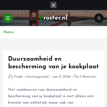
G
a
n
broster.nl
a
a
r
Home
d
e
i
n
h
Duurzaamheid en
o
bescherming van je kookplaat
u
d
Frank
Uncategorized
juni 9, 2026
0 Reacties
Het combineren van duurzaamheid en
bescherming van je kookplaat is niet alleen een
kwestie van esthetiek, maar ook van