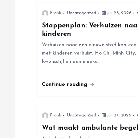
c
Frank
Uncategorized
juli 28, 2026
Stappenplan: Verhuizen naa
h
kinderen
t
Verhuizen naar een nieuwe stad kan een 
met kinderen verhuist. Ho Chi Minh City,
n
levensstijl en een unieke…
a
Continue reading
v
i
Frank
Uncategorized
juli 27, 2026
Wat maakt ambulante begele
g