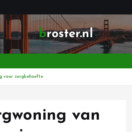
broster.nl
g voor zorgbehoefte
rgwoning van