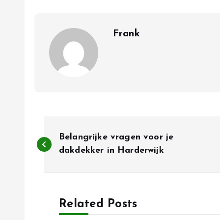
Frank
B
Belangrijke vragen voor je
e
dakdekker in Harderwijk
r
Related Posts
i