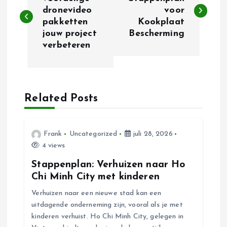
e
dronevideo
voor
pakketten
Kookplaat
r
jouw project
Bescherming
verbeteren
i
c
h
Related Posts
t
Frank
Uncategorized
juli 28, 2026
n
4 views
Stappenplan: Verhuizen naar Ho
a
Chi Minh City met kinderen
Verhuizen naar een nieuwe stad kan een
v
uitdagende onderneming zijn, vooral als je met
kinderen verhuist. Ho Chi Minh City, gelegen in
i