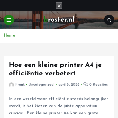
G
a
n
broster.nl
a
a
r
Home
d
e
i
n
h
Hoe een kleine printer A4 je
o
efficiëntie verbetert
u
d
Frank
Uncategorized
april 8, 2026
0 Reacties
In een wereld waar efficiëntie steeds belangrijker
wordt, is het kiezen van de juiste apparatuur
cruciaal. Een kleine printer A4 kan een grote