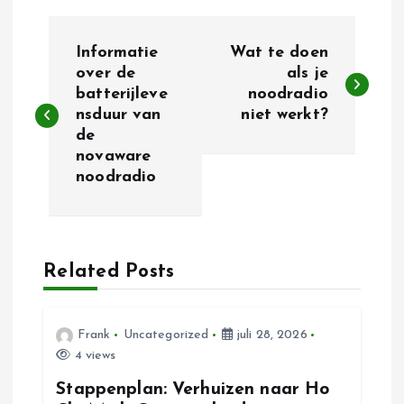
B
Informatie
Wat te doen
e
over de
als je
batterijleve
noodradio
nsduur van
niet werkt?
r
de
novaware
i
noodradio
c
h
Related Posts
t
n
Frank
Uncategorized
juli 28, 2026
4 views
a
Stappenplan: Verhuizen naar Ho