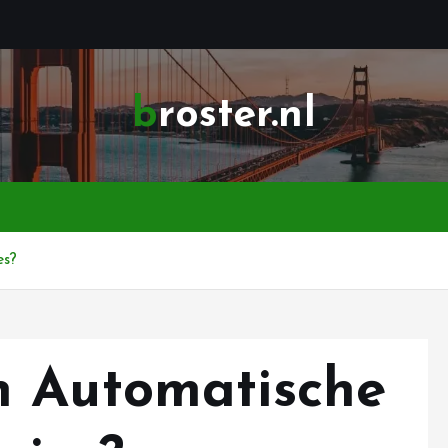
broster.nl
es?
n Automatische