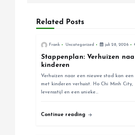
r
Related Posts
i
c
Frank
Uncategorized
juli 28, 2026
Stappenplan: Verhuizen naa
h
kinderen
t
Verhuizen naar een nieuwe stad kan een 
met kinderen verhuist. Ho Chi Minh City,
n
levensstijl en een unieke…
a
Continue reading
v