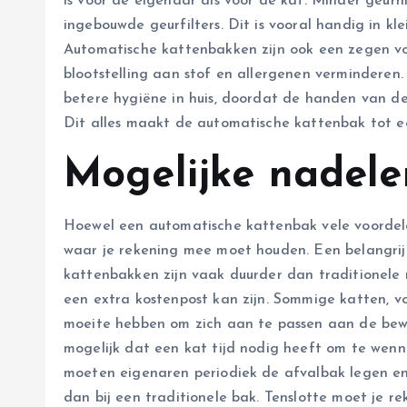
is voor de eigenaar als voor de kat. Minder geurh
ingebouwde geurfilters. Dit is vooral handig in kl
Automatische kattenbakken zijn ook een zegen vo
blootstelling aan stof en allergenen vermindere
betere hygiëne in huis, doordat de handen van d
Dit alles maakt de automatische kattenbak tot e
Mogelijke nadele
Hoewel een automatische kattenbak vele voordele
waar je rekening mee moet houden. Een belangrijk
kattenbakken zijn vaak duurder dan traditionele m
een extra kostenpost kan zijn. Sommige katten, v
moeite hebben om zich aan te passen aan de bewe
mogelijk dat een kat tijd nodig heeft om te wenne
moeten eigenaren periodiek de afvalbak legen en
dan bij een traditionele bak. Tenslotte moet je 