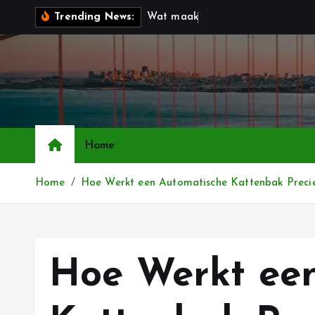
G
W
a
t
m
a
a
k
t
a
m
b
u
l
Trending News:
a
n
a
a
r
d
e
Home
i
n
Home
Hoe Werkt een Automatische Kattenbak Preci
h
o
u
d
Hoe Werkt ee