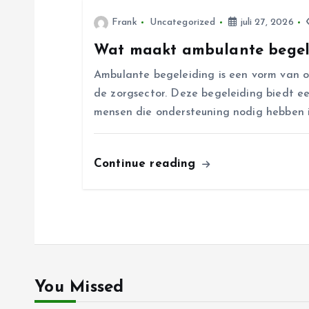
i
Frank
Uncategorized
juli 27, 2026
Wat maakt ambulante begele
g
Ambulante begeleiding is een vorm van o
a
de zorgsector. Deze begeleiding biedt ee
mensen die ondersteuning nodig hebben 
t
Continue reading
i
e
You Missed