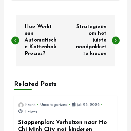
B
Hoe Werkt
Strategieën
e
een
om het
Automatisch
juiste
e Kattenbak
noodpakket
r
Precies?
te kiezen
i
c
Related Posts
h
t
Frank
Uncategorized
juli 28, 2026
4 views
n
Stappenplan: Verhuizen naar Ho
Chi Minh City met kinderen