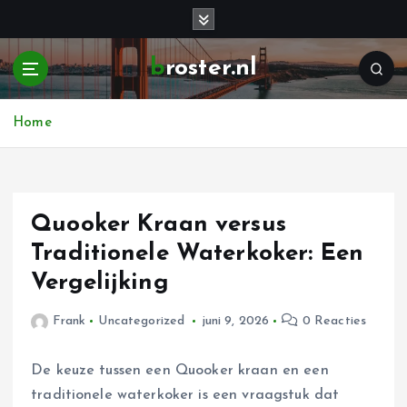
G
a
n
broster.nl
a
a
r
Home
d
e
i
n
h
Quooker Kraan versus
o
Traditionele Waterkoker: Een
u
Vergelijking
d
Frank
Uncategorized
juni 9, 2026
0 Reacties
De keuze tussen een Quooker kraan en een
traditionele waterkoker is een vraagstuk dat