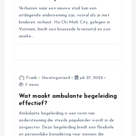
a
Verhuizen naar een nieuwe stad kan een
uitdagende onderneming zijn, vooral als je met
v
kinderen verhuist. Ho Chi Minh City, gelegen in
Vietnam, biedt een bruisende levensstijl en een
i
unieke…
g
a
t
Frank
Uncategorized
juli 27, 2026
7 views
i
Wat maakt ambulante begeleiding
effectief?
e
Ambulante begeleiding is een vorm van
ondersteuning die steeds populairder wordt in de
zorgsector. Deze begeleiding biedt een flexibele
en persoonlijke benadering voor mensen die